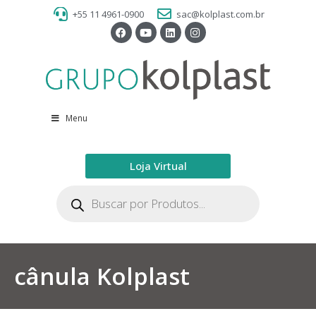
+55 11 4961-0900
sac@kolplast.com.br
Menu
Loja Virtual
cânula Kolplast