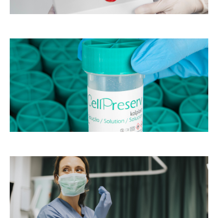
o
as
s
m
de
st