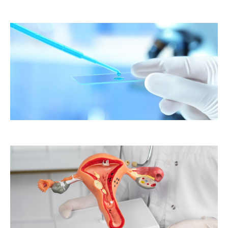
er
ste
te
as
to