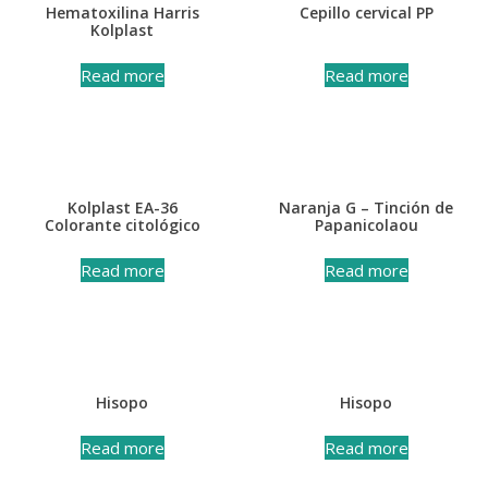
Hematoxilina Harris
Cepillo cervical PP
Kolplast
Read more
Read more
Kolplast EA-36
Naranja G – Tinción de
Colorante citológico
Papanicolaou
Read more
Read more
Hisopo
Hisopo
Read more
Read more