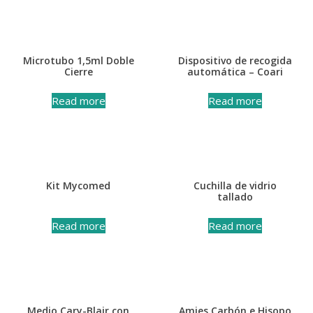
Microtubo 1,5ml Doble
Dispositivo de recogida
Cierre
automática – Coari
Read more
Read more
Kit Mycomed
Cuchilla de vidrio
tallado
Read more
Read more
Medio Cary-Blair con
Amies Carbón e Hisopo