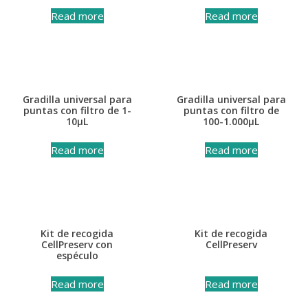
Read more
Read more
Gradilla universal para
Gradilla universal para
puntas con filtro de 1-
puntas con filtro de
10μL
100-1.000μL
Read more
Read more
Kit de recogida
Kit de recogida
CellPreserv con
CellPreserv
espéculo
Read more
Read more