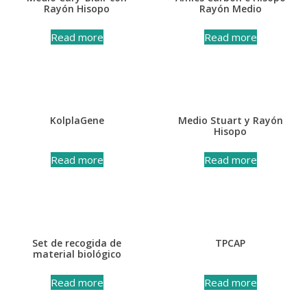
Rayón Hisopo
Rayón Medio
Read more
Read more
KolplaGene
Medio Stuart y Rayón
Hisopo
Read more
Read more
Set de recogida de
TPCAP
material biológico
Read more
Read more