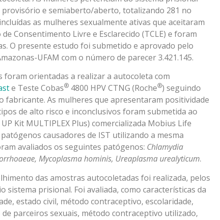
provisório e semiaberto/aberto, totalizando 281 no
incluídas as mulheres sexualmente ativas que aceitaram
 de Consentimento Livre e Esclarecido (TCLE) e foram
das. O presente estudo foi submetido e aprovado pelo
o Amazonas-UFAM com o número de parecer 3.421.145.
 foram orientadas a realizar a autocoleta com
®
®
ast
e Teste Cobas
4800 HPV CTNG (Roche
) seguindo
do fabricante. As mulheres que apresentaram positividade
tipos de alto risco e inconclusivos foram submetida ao
UP Kit MULTIPLEX Plus) comercializada Mobius Life
e patógenos causadores de IST utilizando a mesma
oram avaliados os seguintes patógenos:
Chlamydia
onorrhoaeae, Mycoplasma hominis, Ureaplasma urealyticum
.
olhimento das amostras autocoletadas foi realizada, pelos
 sistema prisional. Foi avaliada, como características da
de, estado civil, método contraceptivo, escolaridade,
 de parceiros sexuais, método contraceptivo utilizado,