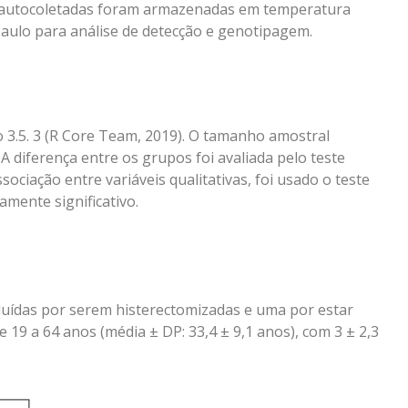
as autocoletadas foram armazenadas em temperatura
aulo para análise de detecção e genotipagem.
ão 3.5. 3 (R Core Team, 2019). O tamanho amostral
A diferença entre os grupos foi avaliada pelo teste
ociação entre variáveis qualitativas, foi usado o teste
amente significativo.
luídas por serem histerectomizadas e uma por estar
 19 a 64 anos (média ± DP: 33,4 ± 9,1 anos), com 3 ± 2,3