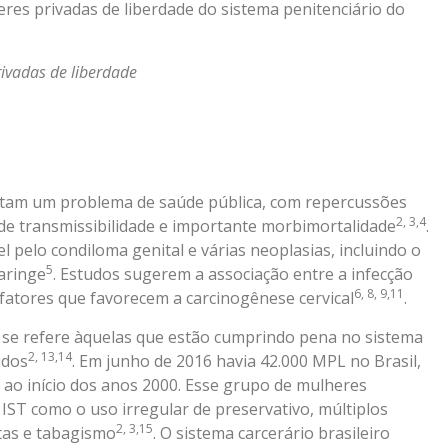
res privadas de liberdade do sistema penitenciário do
rivadas de liberdade
entam um problema de saúde pública, com repercussões
2, 3,4
 de transmissibilidade e importante morbimortalidade
.
pelo condiloma genital e várias neoplasias, incluindo o
5
faringe
. Estudos sugerem a associação entre a infecção
6, 8, 9,11
fatores que favorecem a carcinogênese cervical
.
 se refere àquelas que estão cumprindo pena no sistema
2, 13,14
idos
. Em junho de 2016 havia 42.000 MPL no Brasil,
 início dos anos 2000. Esse grupo de mulheres
IST como o uso irregular de preservativo, múltiplos
2, 3,15
itas e tabagismo
. O sistema carcerário brasileiro