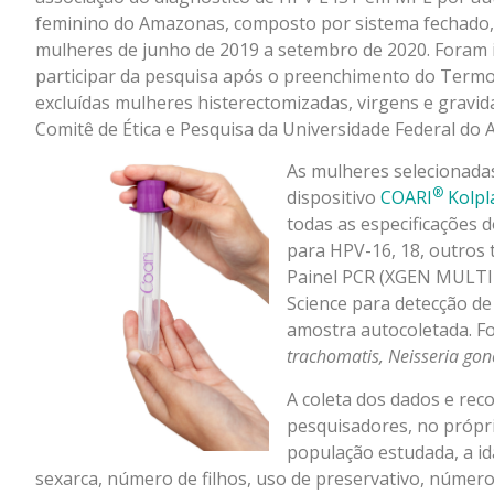
feminino do Amazonas, composto por sistema fechado, 
mulheres de junho de 2019 a setembro de 2020. Foram 
participar da pesquisa após o preenchimento do Termo
excluídas mulheres histerectomizadas, virgens e gravi
Comitê de Ética e Pesquisa da Universidade Federal d
As mulheres selecionadas
®
dispositivo
COARI
Kolpl
todas as especificações 
para HPV-16, 18, outros 
Painel PCR (XGEN MULTI 
Science para detecção d
amostra autocoletada. F
trachomatis, Neisseria g
A coleta dos dados e rec
pesquisadores, no próprio
população estudada, a ida
sexarca, número de filhos, uso de preservativo, número