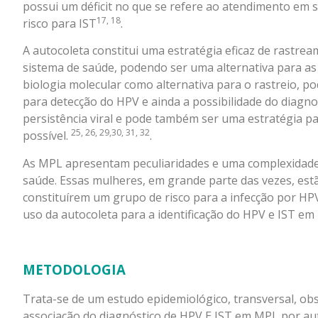
possui um déficit no que se refere ao atendimento e
17, 18
risco para IST
.
A autocoleta constitui uma estratégia eficaz de rastre
sistema de saúde, podendo ser uma alternativa para a
biologia molecular como alternativa para o rastreio, po
para detecção do HPV e ainda a possibilidade do diagno
persistência viral e pode também ser uma estratégia pa
25, 26, 29,30, 31, 32
possível.
.
As MPL apresentam peculiaridades e uma complexidade q
saúde. Essas mulheres, em grande parte das vezes, est
constituírem um grupo de risco para a infecção por HPV
uso da autocoleta para a identificação do HPV e IST em
METODOLOGIA
Trata-se de um estudo epidemiológico, transversal, obser
associação do diagnóstico de HPV E IST em MPL por aut