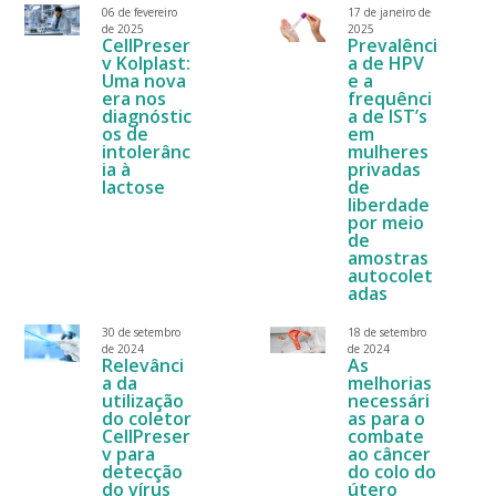
06 de fevereiro
17 de janeiro de
de 2025
2025
CellPreser
Prevalênci
v Kolplast:
a de HPV
Uma nova
e a
era nos
frequênci
diagnóstic
a de IST’s
os de
em
intolerânc
mulheres
ia à
privadas
lactose
de
liberdade
por meio
de
amostras
autocolet
adas
30 de setembro
18 de setembro
de 2024
de 2024
Relevânci
As
a da
melhorias
utilização
necessári
do coletor
as para o
CellPreser
combate
v para
ao câncer
detecção
do colo do
do vírus
útero