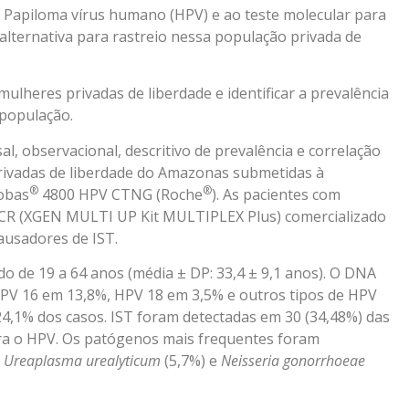
 Papiloma vírus humano (HPV) e ao teste molecular para
alternativa para rastreio nessa população privada de
 mulheres privadas de liberdade e identificar a prevalência
 população.
l, observacional, descritivo de prevalência e correlação
rivadas de liberdade do Amazonas submetidas à
®
®
obas
4800 HPV CTNG (Roche
). As pacientes com
 PCR (XGEN MULTI UP Kit MULTIPLEX Plus) comercializado
ausadores de IST.
o de 19 a 64 anos (média ± DP: 33,4 ± 9,1 anos). O DNA
HPV 16 em 13,8%, HPV 18 em 3,5% e outros tipos de HPV
24,1% dos casos. IST foram detectadas em 30 (34,48%) das
ara o HPV. Os patógenos mais frequentes foram
,
Ureaplasma urealyticum
(5,7%) e
Neisseria gonorrhoeae