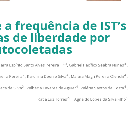
 a frequência de IST’s
s de liberdade por
utocoletadas
1,2,3
4
 Barra Espírito Santo Alves Pereira
, Gabriel Pacífico Seabra Nunes
,
2
4
4
ieira Pereira
, Karollina Deon e Silva
, Maiara Magri Pereira Olenchi
,
2
4
4
seca da Silva
, Valbécia Tavares de Aguiar
, Valéria Santos da Costa
,
2,3
5
Kátia Luz Torres
, Agnaldo Lopes da Silva Filho