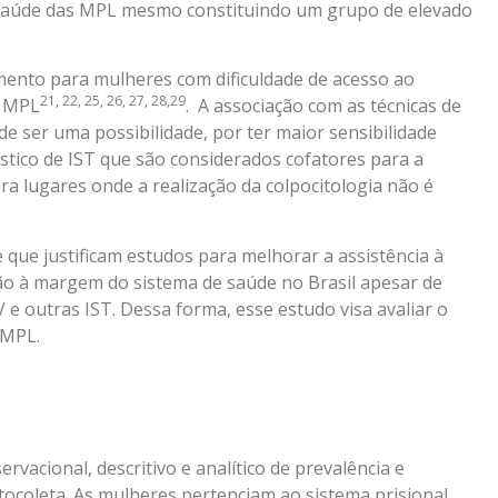
m saúde das MPL mesmo constituindo um grupo de elevado
amento para mulheres com dificuldade de acesso ao
21, 22, 25, 26, 27, 28,29
s MPL
. A associação com as técnicas de
de ser uma possibilidade, por ter maior sensibilidade
stico de IST que são considerados cofatores para a
ra lugares onde a realização da colpocitologia não é
ue justificam estudos para melhorar a assistência à
ão à margem do sistema de saúde no Brasil apesar de
 e outras IST. Dessa forma, esse estudo visa avaliar o
 MPL.
vacional, descritivo e analítico de prevalência e
ocoleta. As mulheres pertenciam ao sistema prisional