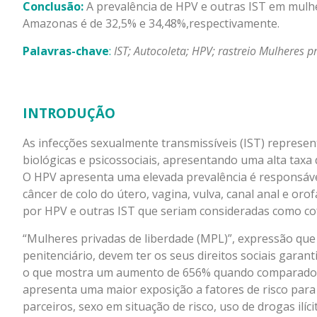
Conclusão:
A prevalência de HPV e outras IST em mulhe
Amazonas é de 32,5% e 34,48%,respectivamente.
Palavras-chave
:
IST; Autocoleta; HPV; rastreio Mulheres p
INTRODUÇÃO
As infecções sexualmente transmissíveis (IST) repres
biológicas e psicossociais, apresentando uma alta taxa
O HPV apresenta uma elevada prevalência é responsável 
câncer de colo do útero, vagina, vulva, canal anal e oro
por HPV e outras IST que seriam consideradas como co
“Mulheres privadas de liberdade (MPL)”, expressão que
penitenciário, devem ter os seus direitos sociais garant
o que mostra um aumento de 656% quando comparado ao
apresenta uma maior exposição a fatores de risco para 
parceiros, sexo em situação de risco, uso de drogas ilíc