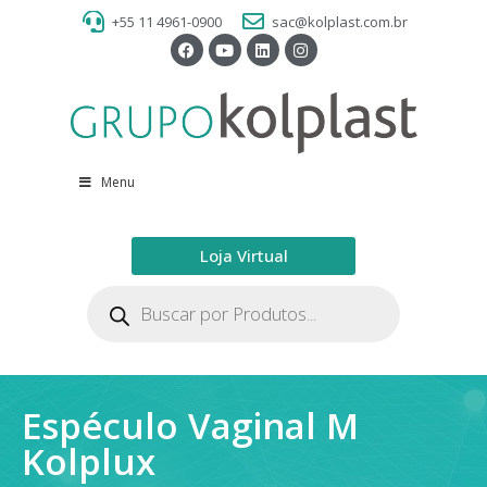
+55 11 4961-0900
sac@kolplast.com.br
Menu
Loja Virtual
Espéculo Vaginal M
Kolplux