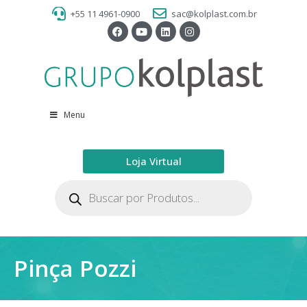
+55 11 4961-0900
sac@kolplast.com.br
Menu
Loja Virtual
Pinça Pozzi