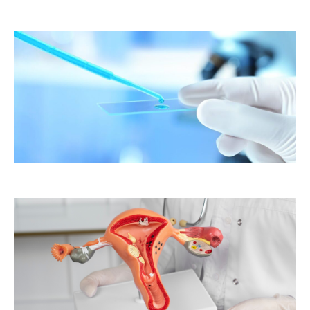
er
ste
te
as
to