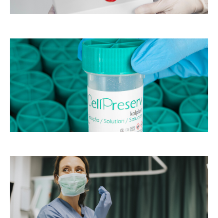
o
as
s
m
de
st