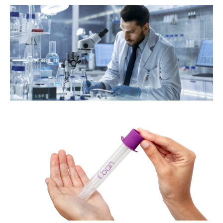
s
e
e
co
a
de
om
or