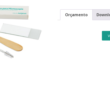
Orçamento
Downl
V