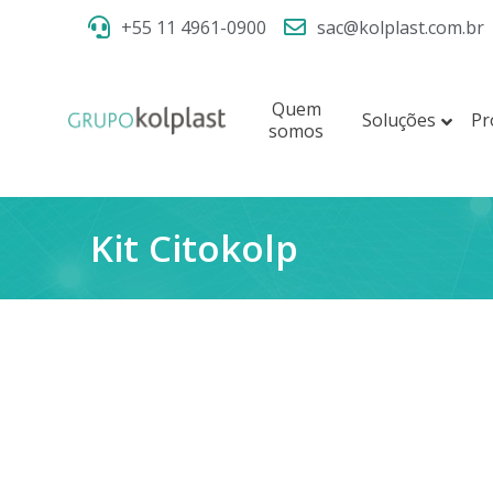
+55 11 4961-0900
sac@kolplast.com.br
Quem
Soluções
Pr
somos
Kit Citokolp