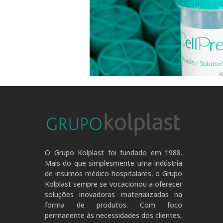
redução d
stras coletadas no meio
diversas validações
Ao adotarmos medidas proat
s, demostrou uma ótima
avançadas, podemos alcança
ar interferência e/ou
taxas de IRAS e criar ambie
icos conservantes nas
res
o real
O Grupo Kolplast foi fundado em 1988.
Mais do que simplesmente uma indústria
de insumos médico-hospitalares, o Grupo
Kolplast sempre se vocacionou a oferecer
soluções inovadoras materializadas na
forma de produtos. Com foco
permanente às necessidades dos clientes,