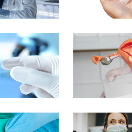
estrutura até mesmo por
o ou preceitos culturais.
árias para o combate ao
 colo do útero
cionado para oferecer soluções
hores tecnologias do mundo e
streamento do câncer do colo do
útero
 descartável Kolplast na