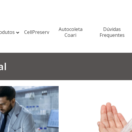
Autocoleta
Dúvidas
odutos
CellPreserv
Coari
Frequentes
al
 a frequência de IST’s em
e liberdade por meio de
autocoletadas
rnativa para a população com
o sistema de saúde, sejam por