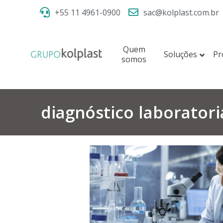
+55 11 4961-0900
sac@kolplast.com.br
Quem
Soluções
Pr
somos
diagnóstico laboratori
a nova era nos
Prevalência de HPV e
ncia à lactose
mulheres privadas d
amostras 
olplast surge como uma
tico da intolerância à
A autocoleta é uma alte
liza a coleta de saliva
dificuldade de acesso a