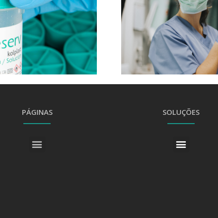
as Infecções
ivas e integrarmos tecnologias
r uma redução significativa nas
ntes hospitalares mais seguros e
ilientes.
PÁGINAS
SOLUÇÕES