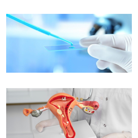
er
ste
te
as
to