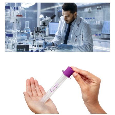
s
e
e
co
a
de
om
or