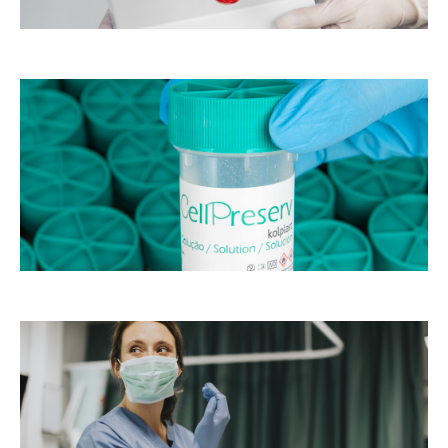
o
as
s
m
de
st