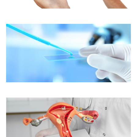
er
ste
te
as