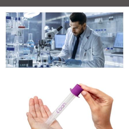
s
e
e
co
a
de
om
or