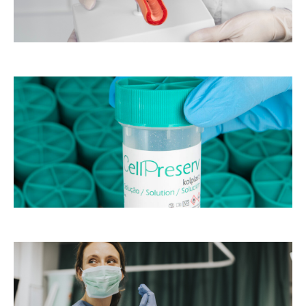
to
o
as
s
m
de
st