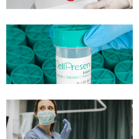
o
as
s
m
de
st