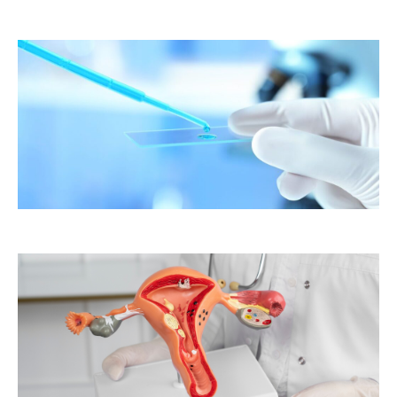
er
ste
te
as
to