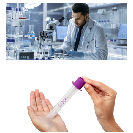
s
e
e
co
a
de
om
or