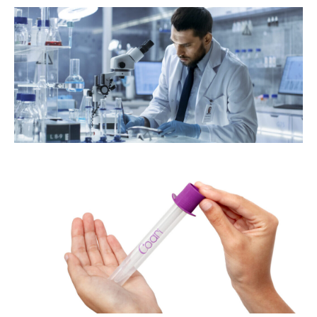
s
e
e
co
a
de
om
or