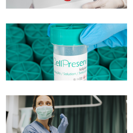
o
as
s
m
de
st