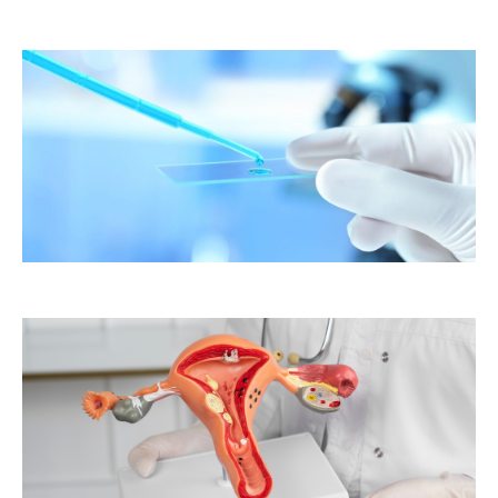
er
ste
te
as
to