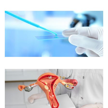
er
ste
te
as
to