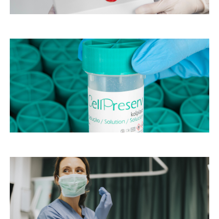
o
as
s
m
de
st