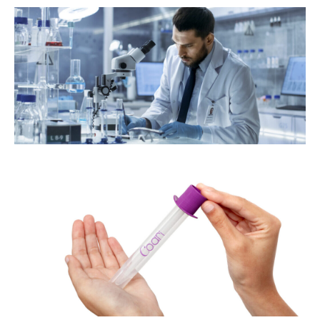
s
e
e
co
a
de
om
or