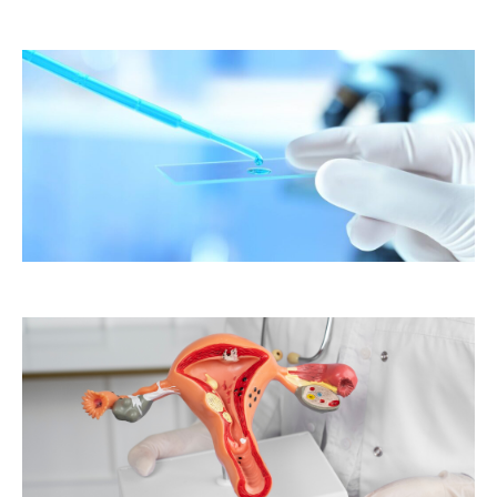
er
ste
te
as
to