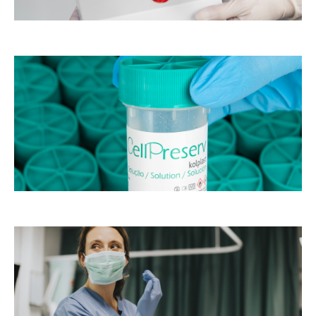
o
as
s
m
de
st