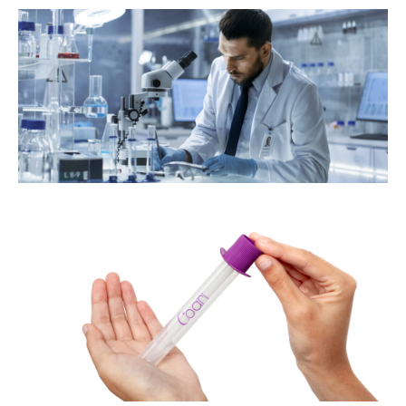
s
e
e
co
a
de
om
or