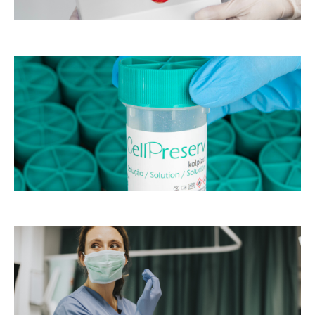
o
as
s
m
de
st