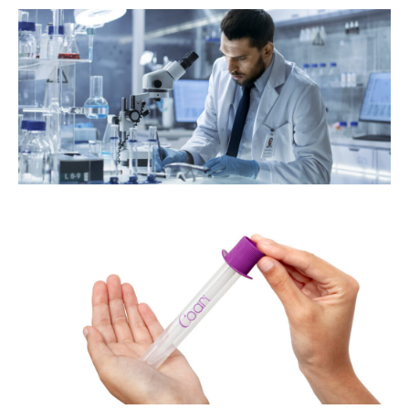
s
e
e
co
a
de
om
or