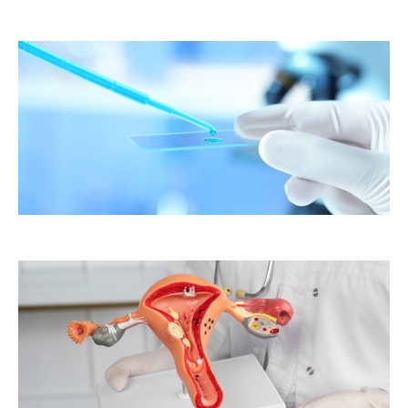
er
ste
te
as
to